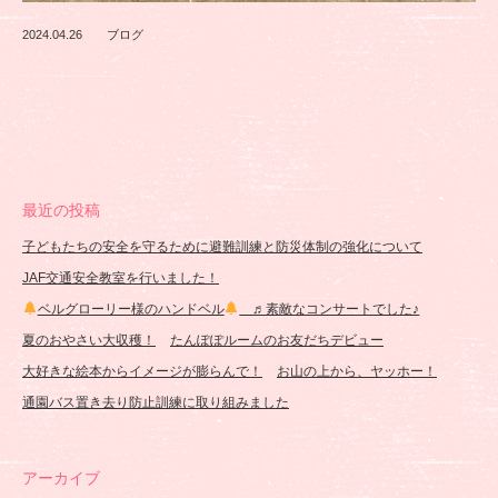
2024.04.26
ブログ
最近の投稿
子どもたちの安全を守るために避難訓練と防災体制の強化について
JAF交通安全教室を行いました！
ベルグローリー様のハンドベル
♬素敵なコンサートでした♪
夏のおやさい大収穫！
たんぽぽルームのお友だちデビュー
大好きな絵本からイメージが膨らんで！
お山の上から、ヤッホー！
通園バス置き去り防止訓練に取り組みました
アーカイブ