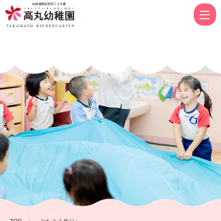
ご
ち
そ
う
作
り
♪
|
高
丸
幼
稚
園